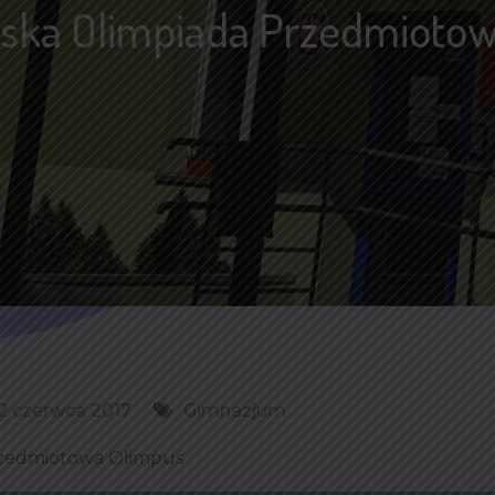
ska Olimpiada Przedmioto
2 czerwca 2017
Gimnazjum
rzedmiotowa Olimpus