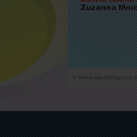
Nawigacja
Nowa sala biologiczno-
wpisu