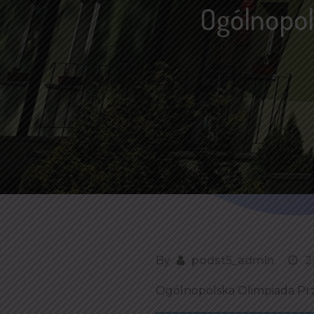
Ogólnopol
By
podst5_admin
2
Ogólnopolska Olimpiada P