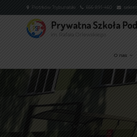
Skip
Piotrków Trybunalski
666-891-460
sekret
to
content
Prywatna Szkoła Po
im. Rafała Orlewskiego
O nas