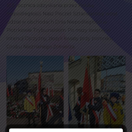
103 rocznica odzyskania przez Polskę
niepodległości. Nasz Poczet Sztandarowy wziął
udział w obchodach Dnia Niepodległości w
Piotrkowie Trybunalskim. Po mszy świętej w
intencji Ojczyzny, złożyli kwiaty przy pomniku
Grobu Nieznanego Żołnierza.