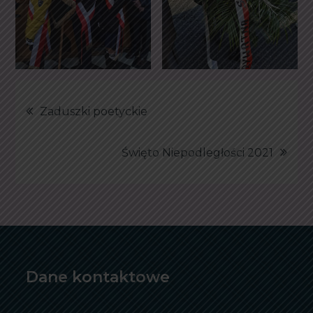
Nawigacja
Zaduszki poetyckie
wpisu
Święto Niepodległości 2021
Dane kontaktowe