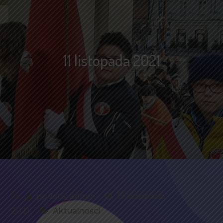
11 listopada 2021
By
podst5_admin
19 listopada
2021
Aktualności