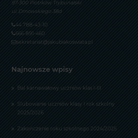
97-300 Piotrków Trybunalski
ul. Dmowskiego 38d
44 788-43-10
666-891-460
sekretariat@jakubiakoswiata.pl
Najnowsze wpisy
Bal karnawałowy uczniów klas I-III
Ślubowanie uczniów klasy I rok szkolny
2025/2026
Zakończenie roku szkolnego 2024/2025